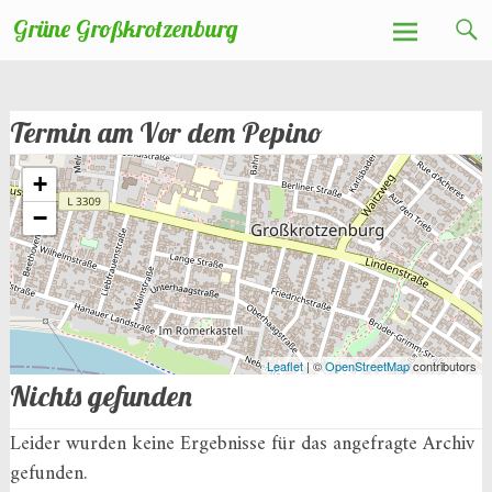
Zum
Grüne Großkrotzenburg
Inhalt
springen
Termin am
Vor dem Pepino
+
−
Leaflet
| ©
OpenStreetMap
contributors
Nichts gefunden
Leider wurden keine Ergebnisse für das angefragte Archiv
gefunden.