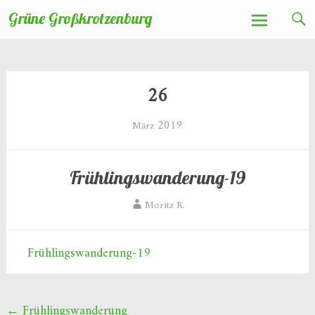
Zum
Grüne Großkrotzenburg
Inhalt
springen
26
2019
März
Frühlingswanderung-19
Moritz R.
Frühlingswanderung-19
Beitragsnavigation
←
Frühlingswanderung