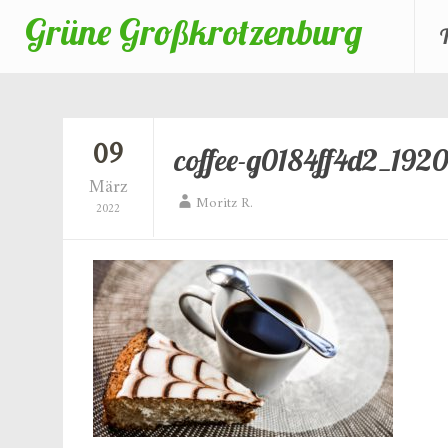
Grüne Großkrotzenburg
Zum
Inhalt
springen
09
coffee-g0184ff4d2_192
März
Moritz R.
2022