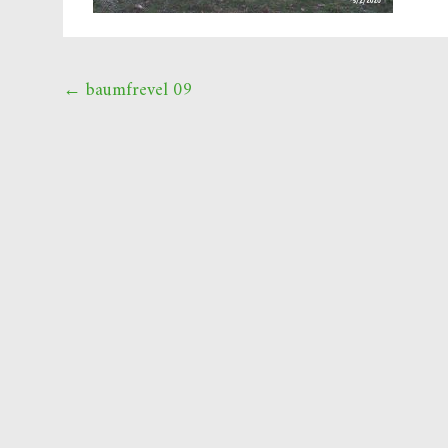
Beitragsnavigation
←
baumfrevel 09