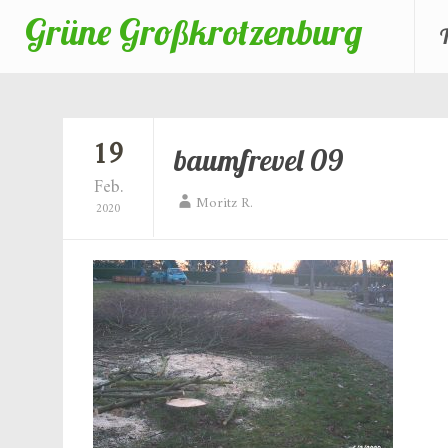
Grüne Großkrotzenburg
Zum
Inhalt
springen
19
baumfrevel 09
Feb.
Moritz R.
2020