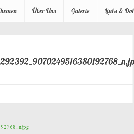
Themen
Über Uns
Galerie
Links & Do
292392_9070249516380192768_n.j
2768_n.jpg