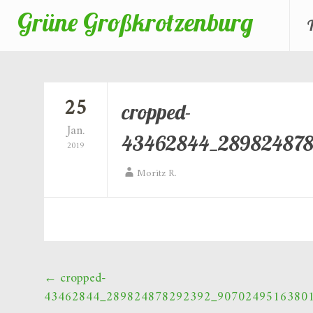
Grüne Großkrotzenburg
Zum
Inhalt
springen
25
cropped-
Jan.
43462844_289824878
2019
Moritz R.
Beitragsnavigation
←
cropped-
43462844_289824878292392_907024951638019