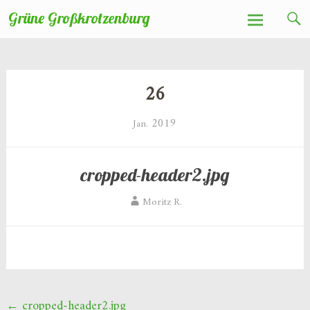
Zum
Grüne Großkrotzenburg
Inhalt
springen
26
2019
Jan.
cropped-header2.jpg
Moritz R.
Beitragsnavigation
←
cropped-header2.jpg