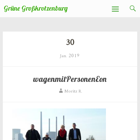
Zum
Grüne Großkrotzenburg
Inhalt
springen
30
2019
Jan.
wagenmitPersonenEon
Moritz R.