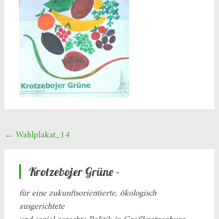
Beitragsnavigation
←
Wahlplakat_14
Krotzebojer Grüne –
für eine zukunftsorientierte, ökologisch
ausgerichtete