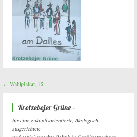
Beitragsnavigation
←
Wahlplakat_15
Krotzebojer Grüne –
für eine zukunftsorientierte, ökologisch
ausgerichtete