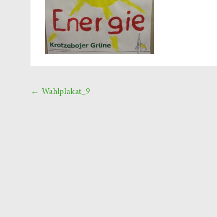
Beitragsnavigation
←
Wahlplakat_9