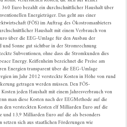
nd Kohle verursachen Kosten, die sich auf keiner
60 Euro bezahlt ein durchschnittlicher Haushalt über
nventionellen Energieträger. Das geht aus einer
ktwirtschaft (FÖS) im Auftrag des Ökostromanbieters
rchschnittlicher Haushalt mit einem Verbrauch von
Euro über die EEG-Umlage für den Ausbau der
 und Sonne gut sichtbar in der Stromrechnung
teckte Subventionen, ohne dass die Stromkunden dies
npeace Energy. Keiffenheim bezeichnet die Preise am
aren Energien transparent über die EEG-Umlage
ergien im Jahr 2012 versteckte Kosten in Höhe von rund
völkerung getragen werden müssen. Den FÖS-
n Kosten jeden Haushalt mit einem Jahresverbrauch von
wenn man diese Kosten nach der EEGMethode auf die
 den versteckten Kosten elf Milliarden Euro auf die
e und 13,9 Milliarden Euro auf die als besonders
 setzen sich aus staatlichen Förderungen wie