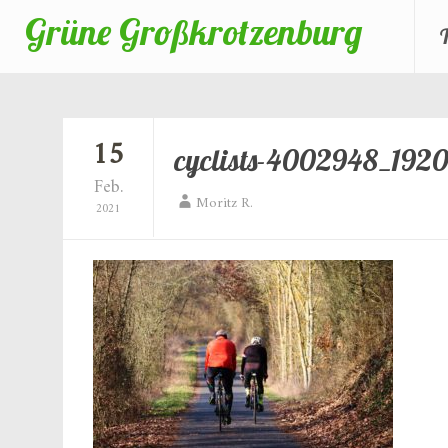
Grüne Großkrotzenburg
Zum
Inhalt
springen
15
cyclists-4002948_192
Feb.
Moritz R.
2021