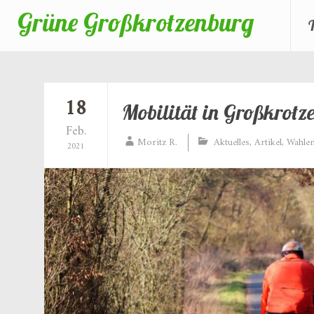
Grüne Großkrotzenburg
Zum
Inhalt
springen
18
Mobilität in Großkrotz
Feb.
Moritz R.
Aktuelles
,
Artikel
,
Wahle
2021