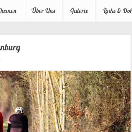
Themen
Über Uns
Galerie
Links & Do
enburg
n