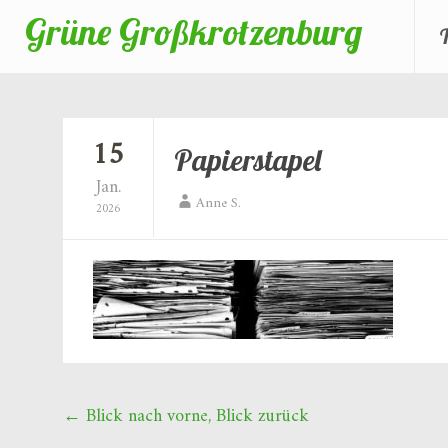
Grüne Großkrotzenburg
Zum
Inhalt
springen
15
Papierstapel
Jan.
Anne S.
2026
Beitragsnavigation
←
Blick nach vorne, Blick zurück