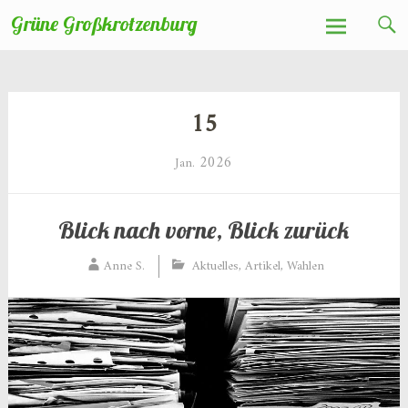
Zum
Grüne Großkrotzenburg
Inhalt
springen
15
2026
Jan.
Blick nach vorne, Blick zurück
Anne S.
Aktuelles
,
Artikel
,
Wahlen