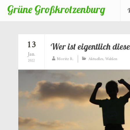
Grüne Großkrotzenburg
Zum
Inhalt
springen
13
Wer ist eigentlich die
Jan.
Moritz R.
Aktuelles
,
Wahlen
2022