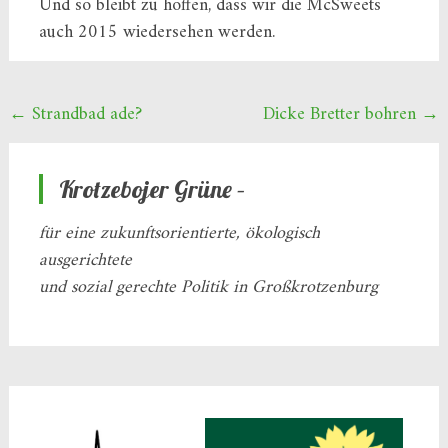
Und so bleibt zu hoffen, dass wir die McSweets
auch 2015 wiedersehen werden.
Beitragsnavigation
←
Strandbad ade?
Dicke Bretter bohren
→
Krotzebojer Grüne –
für eine zukunftsorientierte, ökologisch
ausgerichtete
und sozial gerechte Politik in Großkrotzenburg