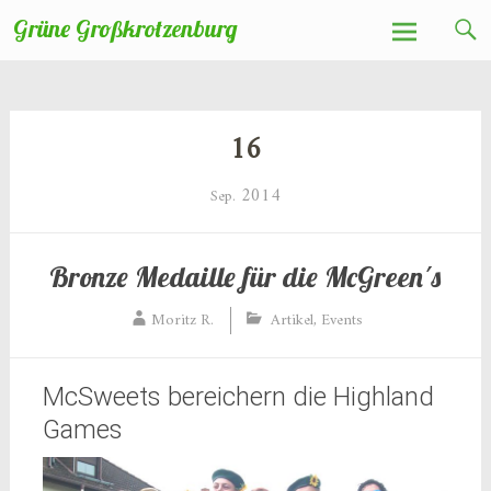
Zum
Grüne Großkrotzenburg
Inhalt
springen
16
2014
Sep.
Bronze Medaille für die McGreen´s
Moritz R.
Artikel
,
Events
McSweets bereichern die Highland
Games