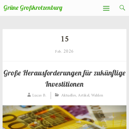
Zum
Grüne Großkrotzenburg
Inhalt
springen
15
2026
Feb.
Große Herausforderungen für zukünftige
Investitionen
Lucas B.
Aktuelles
,
Artikel
,
Wahlen