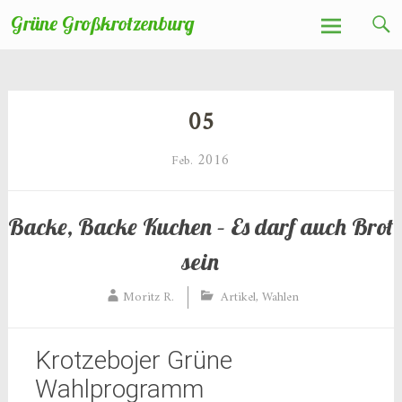
Zum
Grüne Großkrotzenburg
Inhalt
springen
05
2016
Feb.
Backe, Backe Kuchen – Es darf auch Brot
sein
Moritz R.
Artikel
,
Wahlen
Krotzebojer Grüne
Wahlprogramm